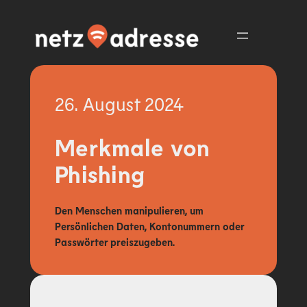
Zum
Inhalt
springen
26. August 2024
Merkmale von
Phishing
Den Menschen manipulieren, um
Persönlichen Daten, Kontonummern oder
Passwörter preiszugeben.